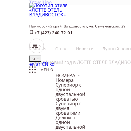
TravelLine
Приморский край,
Владивосток,
ул. Семеновская, 29
+7 (423) 240-72-01
Главная
О нас
Новости
Лунный новы
ru
Лунный новый год в ЛОТТЕ ОТЕЛЕ ВЛАДИВ
English
العربية
中文
한국어
en
ar
CN
ko
МЕНЮ
НОМЕРА
Номера
Супериор с
одной
двуспальной
кроватью
Супериор с
двумя
кроватями
Делюкс с
одной
двуспальной