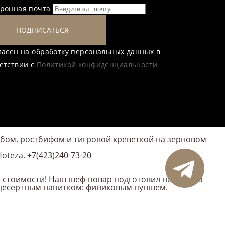
тронная почта
ПОДПИСАТЬСЯ
ласен на обработку персональных данных в
етствии с
Политикой конфиденциальности
крабом, ростбифом и тигровой креветкой на зерновом
teza. +7(423)240-73-20
й стоимости! Наш шеф-повар подготовил несколько
и десертным напитком: финиковым пуншем.