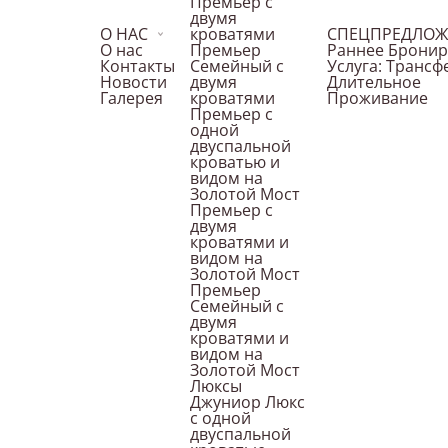
Премьер с
двумя
О НАС
кроватями
СПЕЦПРЕДЛОЖ
25 января 2025
О нас
Премьер
Раннее Брони
Контакты
Семейный с
Услуга: Трансф
Новости
двумя
Длительное
Галерея
кроватями
Проживание
С 25 января по 12 февраля успейте попр
Премьер с
одной
двуспальной
떡국 (Суп «Тток кук» с рисовыми клецками и
кроватью и
видом на
반찬 (Специальные закуски);
Золотой Мост
Премьер с
двумя
야채샐러드 (Салат из свежих овощей с виногра
кроватями и
видом на
모둠전 (Овощи на шпажке, рыбные котлетки, 
Золотой Мост
Премьер
Семейный с
야채잡채 (Крахмальная лапша с овощами и г
двумя
кроватями и
видом на
만두모둠 (Ассорти дамплингов ручной лепки)
Золотой Мост
Люксы
떡갈비 (Котлетки из говядины и груши с бел
Джуниор Люкс
с одной
двуспальной
떡과 아이스크림 (Десерт из сладкого риса с сух