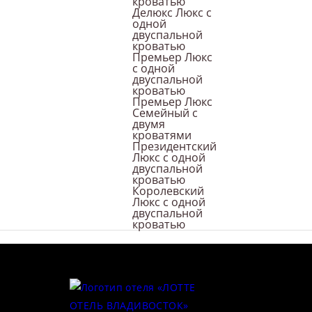
кроватью
Делюкс Люкс с
одной
수정과 (Финиковый пунш).
двуспальной
кроватью
Премьер Люкс
Забронировать столик:
+7 (423) 240-73-10
с одной
двуспальной
кроватью
Премьер Люкс
Семейный с
двумя
кроватями
Президентский
Люкс с одной
двуспальной
кроватью
Королевский
Люкс с одной
двуспальной
кроватью