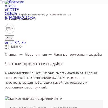
TravelLine
Приморский край,
Владивосток,
ул. Семеновская, 29
+7 (423) 240-72-01
ru
English
العربية
中文
한국어
en
ar
CN
ko
МЕНЮ
Главная
Мероприятия
Частные торжества и свадьбы
Частные торжества и свадьбы
4 классических банкетных зала вместимостью от 30 до 300
человек ЛОТТЕ ОТЕЛЯ ВЛАДИВОСТОК - идеальное
пространство для небольших семейных торжеств и
роскошных мероприятий.