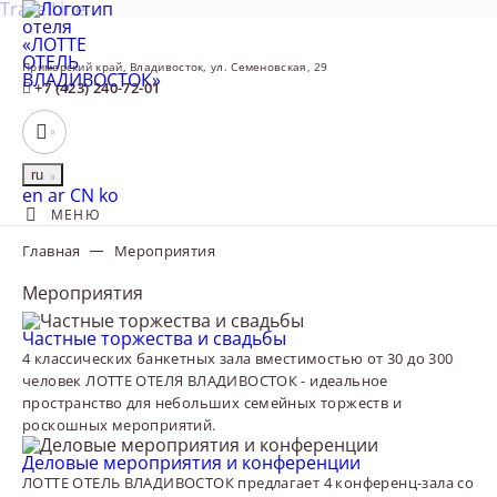
TravelLine
Приморский край,
Владивосток,
ул. Семеновская, 29
+7 (423) 240-72-01
ru
English
العربية
中文
한국어
en
ar
CN
ko
МЕНЮ
Главная
Мероприятия
Мероприятия
Частные торжества и свадьбы
4 классических банкетных зала вместимостью от 30 до 300
человек ЛОТТЕ ОТЕЛЯ ВЛАДИВОСТОК - идеальное
пространство для небольших семейных торжеств и
роскошных мероприятий.
Деловые мероприятия и конференции
ЛОТТЕ ОТЕЛЬ ВЛАДИВОСТОК предлагает 4 конференц-зала со