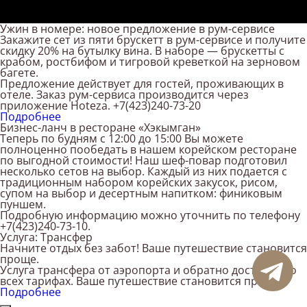
Виджет объявлений
Ужин в номере: новое предложение в рум-сервисе
Закажите сет из пяти брускетт в рум-сервисе и получите
скидку 20% на бутылку вина. В наборе — брускетты с
крабом, ростбифом и тигровой креветкой на зерновом
багете.
Предложение действует для гостей, проживающих в
отеле. Заказ рум-сервиса производится через
приложение Hoteza. +7(423)240-73-20
Подробнее
Бизнес-ланч в ресторане «Хэкымган»
Теперь по будням с 12:00 до 15:00 Вы можете
полноценно пообедать в нашем корейском ресторане
по выгодной стоимости! Наш шеф-повар подготовил
несколько сетов на выбор. Каждый из них подается с
традиционным набором корейских закусок, рисом,
супом на выбор и десертным напитком: финиковым
пуншем.
Подробную информацию можно уточнить по телефону
+7(423)240-73-10.
Услуга: Трансфер
Начните отдых без забот! Ваше путешествие становится
проще.
Услуга трансфера от аэропорта и обратно доступна во
всех тарифах. Ваше путешествие становится проще.
Подробнее