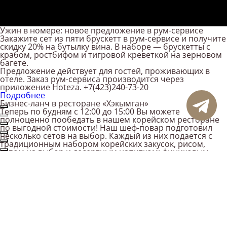
Виджет объявлений
Ужин в номере: новое предложение в рум-сервисе
Закажите сет из пяти брускетт в рум-сервисе и получите
скидку 20% на бутылку вина. В наборе — брускетты с
крабом, ростбифом и тигровой креветкой на зерновом
багете.
Предложение действует для гостей, проживающих в
отеле. Заказ рум-сервиса производится через
приложение Hoteza. +7(423)240-73-20
Подробнее
Бизнес-ланч в ресторане «Хэкымган»
Теперь по будням с 12:00 до 15:00 Вы можете
полноценно пообедать в нашем корейском ресторане
по выгодной стоимости! Наш шеф-повар подготовил
несколько сетов на выбор. Каждый из них подается с
традиционным набором корейских закусок, рисом,
супом на выбор и десертным напитком: финиковым
Закрыть виджет объявлений
пуншем.
Подробную информацию можно уточнить по телефону
+7(423)240-73-10.
Услуга: Трансфер
Начните отдых без забот! Ваше путешествие становится
проще.
Услуга трансфера от аэропорта и обратно доступна во
всех тарифах. Ваше путешествие становится проще.
Подробнее