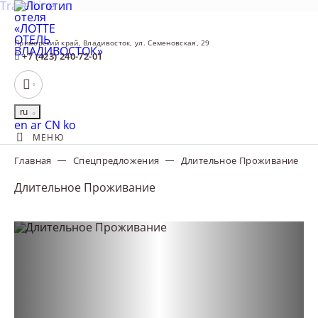
TravelLine
Приморский край,
Владивосток,
ул. Семеновская, 29
+7 (423) 240-72-01
ru
English
العربية
中文
한국어
en
ar
CN
ko
МЕНЮ
Главная
Спецпредложения
Длительное Проживание
Длительное Проживание