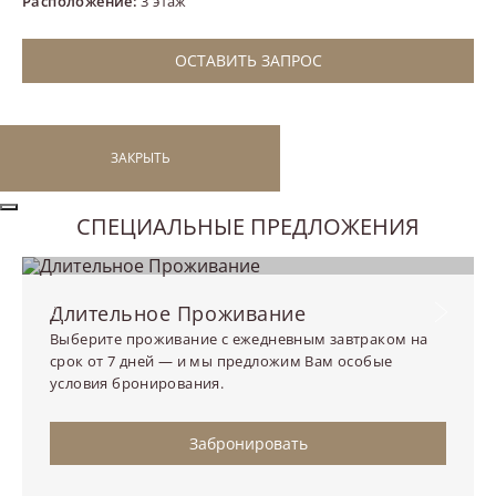
Расположение:
3 этаж
ОСТАВИТЬ ЗАПРОС
ЗАКРЫТЬ
СПЕЦИАЛЬНЫЕ ПРЕДЛОЖЕНИЯ
Предыдущий слайд
Следу
Длительное Проживание
Выберите проживание с ежедневным завтраком на
срок от 7 дней — и мы предложим Вам особые
условия бронирования.
Забронировать