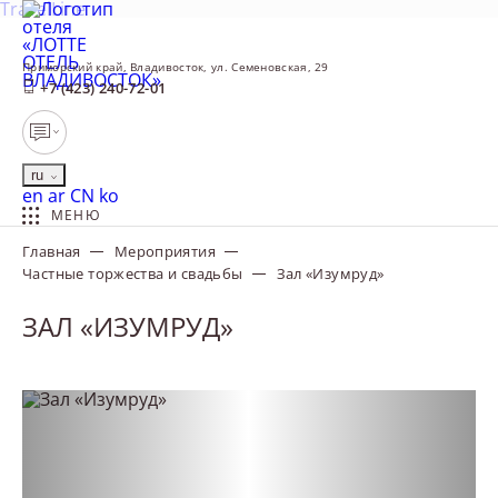
TravelLine
Приморский край,
Владивосток,
ул. Семеновская, 29
+7 (423) 240-72-01
ru
English
العربية
中文
한국어
en
ar
CN
ko
МЕНЮ
Главная
Мероприятия
Частные торжества и свадьбы
Зал «Изумруд»
ЗАЛ «ИЗУМРУД»