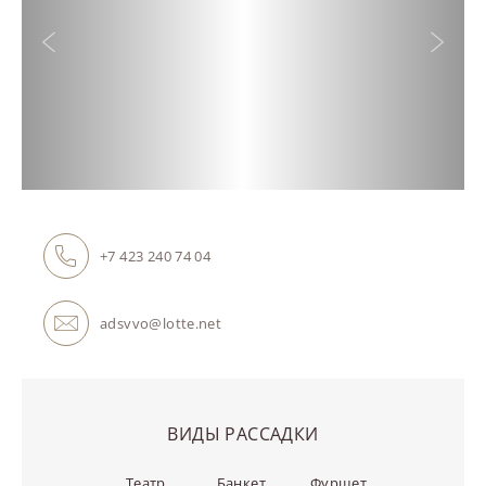
Предыдущий слайд
Следую
+7 423 240 74 04
adsvvo@lotte.net
ВИДЫ РАССАДКИ
Театр
Банкет
Фуршет