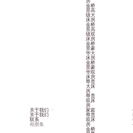
房
金桥
景高
级大
床房
金桥
景高
级双
床房
金桥
景豪
华大
高级双人
床房
金桥
高级双胞胎
景豪
华双
豪华双人间
床房
尊贵
豪华双人房
大床
房
高级双金桥景观
尊贵
双床
高级双金桥景观
房
关于我们
家庭
豪华双金桥景观
关于我们
尊贵
联系
双床
豪华双金桥景观
相册集
房
金桥
总理双