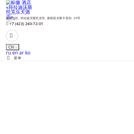
主页
预订
滨海边区,
符拉迪沃斯托克市,
谢苗诺夫斯卡亚街, 29号
预订
+7 (423) 240-72-01
CN
Русский
English
العربية
한국어
ru
en
ar
ko
菜单