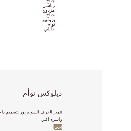
جناح
رئاسي
حجم الغرفة:
24
متر مربع
مزدوج
جناح
أسرة:
سرير مزدوج
بريميير
توأم
عائلي
ديلوكس توأم
تتميز الغرف السوبيريور بتصميم د
وأسرة أكبر.
احجز