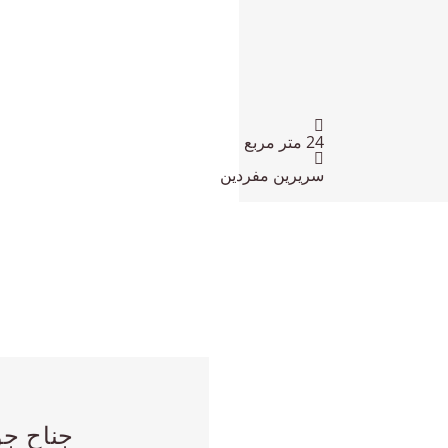
حجم الغرفة:
24
متر مربع
أسرة:
سريرين مفردين
جناح جو