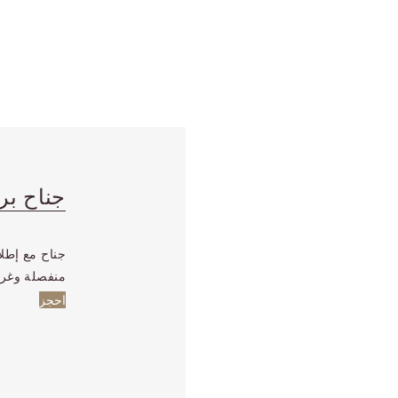
جناح بر
جناح مع إطلا
منفصلة وغر
احجز