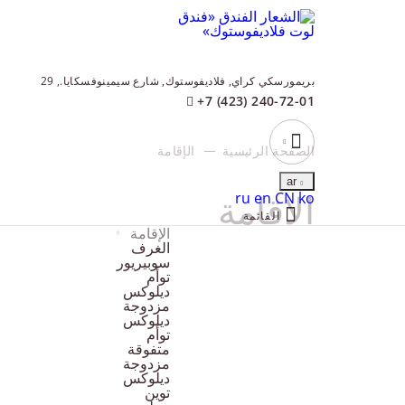
بريمورسكي كراي,
فلاديفوستوك,
شارع سيمينوفسكايا., 29
+7 (423) 240-72-01
الصفحة الرئيسية
الإقامة
ar
الإقامة
English
中文
한국어
Русский
ru
en
CN
ko
القائمة
الإقامة
الغرف
سوبيريور
يقدم فندق لوت موسكو لضيوفه 300 غرفة وجناحا ، والتي تعتبر بجدارة الأكثر اتساعا في العاصمة. يوجد في الطابق العلوي العاشر جناح ملكي فريد بمساحة 490 متر مربع.م. ص
توأم
ديلوكس
مزدوجة
ديلوكس
توأم
متفوقة
مزدوجة
ديلوكس
توين