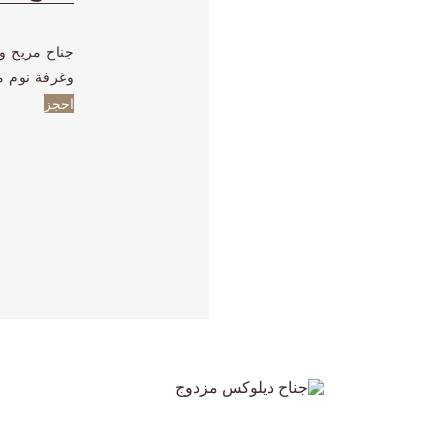
جناح مريح وع
وغرفة نوم م
احجز